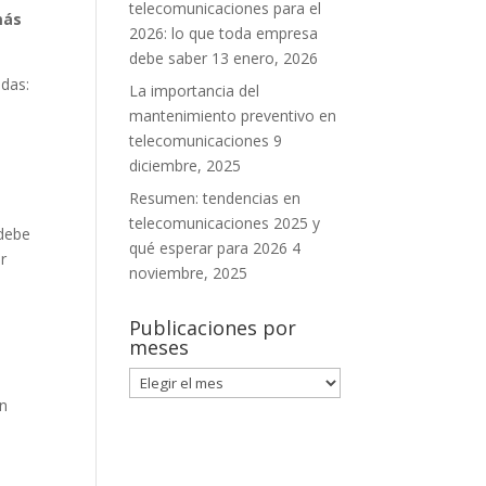
telecomunicaciones para el
más
2026: lo que toda empresa
debe saber
13 enero, 2026
idas:
La importancia del
mantenimiento preventivo en
telecomunicaciones
9
diciembre, 2025
Resumen: tendencias en
telecomunicaciones 2025 y
 debe
qué esperar para 2026
4
r
noviembre, 2025
Publicaciones por
meses
Publicaciones
por
on
meses