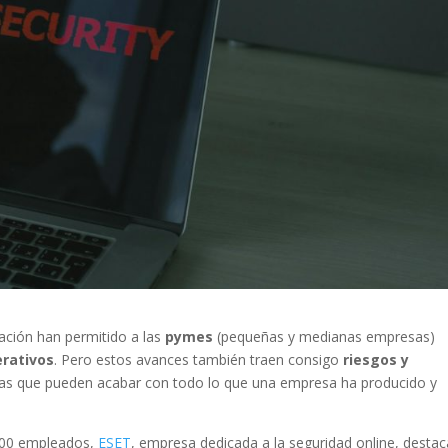
ación han permitido a las
pymes
(pequeñas y medianas empresas)
erativos
. Pero estos avances también traen consigo
riesgos y
s que pueden acabar con todo lo que una empresa ha producido y
 500 empleados,
ESET
, empresa dedicada a la seguridad online, destac