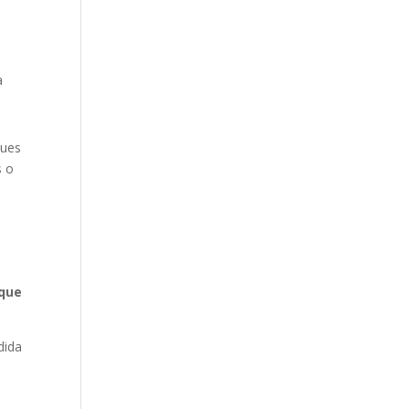
a
ques
s o
 que
dida