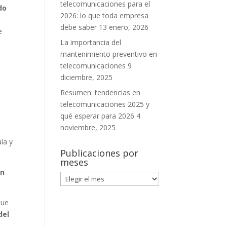
telecomunicaciones para el
do
2026: lo que toda empresa
debe saber
13 enero, 2026
e
La importancia del
mantenimiento preventivo en
telecomunicaciones
9
diciembre, 2025
Resumen: tendencias en
telecomunicaciones 2025 y
qué esperar para 2026
4
noviembre, 2025
ía y
Publicaciones por
meses
ón
Publicaciones
por
meses
que
del