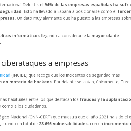
ternacional Deloitte, el
94% de las empresas españolas ha sufri
rseguridad.
Esto ha llevado a España a posicionarse como el
tercer
presas.
Un dato muy alarmante que ha puesto a las empresas sobr
elitos informáticos
llegando a considerarse la
mayor ola de
o.
s ciberataques a empresas
uridad
(INCIBE) que recoge que los incidentes de seguridad más
n en
materia de hackeos
. Por delante se sitúan, únicamente, Turqu
más habituales entre los que destacan los
fraudes y la suplantaci
s como a los ciudadanos.
ológico Nacional (CNN-CERT) que muestra que el año 2021 ha sido el 
gistrando un total de
28.695 vulnerabilidades
, con un
incremento 