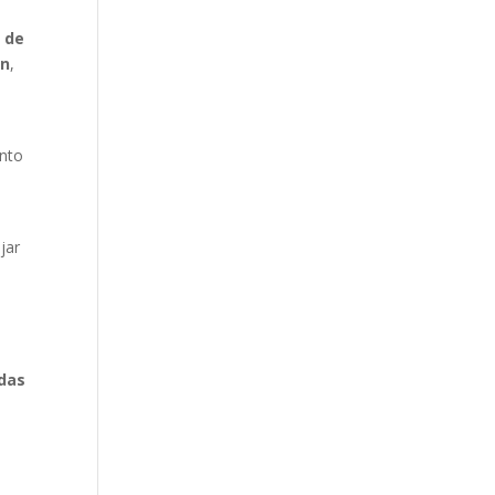
 de
ón
,
anto
jar
odas